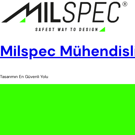
İçeriğe
geç
Milspec Mühendisl
Tasarımın En Güvenli Yolu