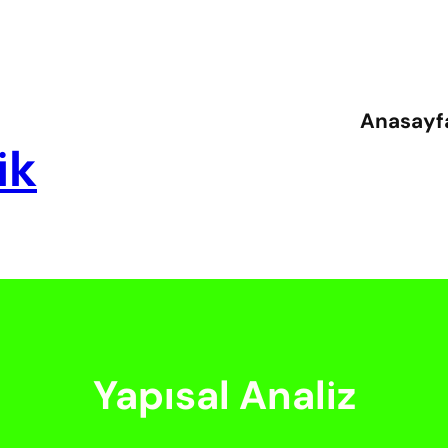
Anasayf
ik
Yapısal Analiz