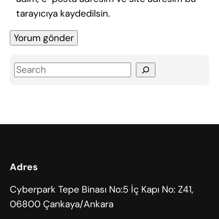
tarayıcıya kaydedilsin.
S
e
a
r
c
h
Adres
Cyberpark Tepe Binası No:5 İç Kapı No: Z41,
06800 Çankaya/Ankara