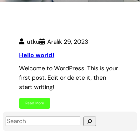
utku
Aralık 29, 2023
Hello world!
Welcome to WordPress. This is your
first post. Edit or delete it, then
start writing!
Read More
S
e
a