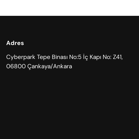
r
c
h
Adres
Cyberpark Tepe Binası No:5 İç Kapı No: Z41,
06800 Çankaya/Ankara